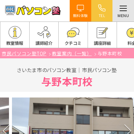
無料体験
TEL
MENU
ホーム
特徴
教室情報
講師紹介
クチコミ
講座詳細
料
市民パソコン塾TOP
教室案内（一覧）
与野本町校
講座紹介
さいたま市のパソコン教室｜市民パソコン塾
教室案内
与野本町校
受講までの流れ
よくある質問