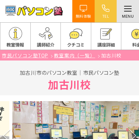
無料体験
TEL
MENU
ホーム
特徴
教室情報
講師紹介
クチコミ
講座詳細
料
市民パソコン塾TOP
教室案内（一覧）
加古川校
講座紹介
加古川市のパソコン教室｜市民パソコン塾
教室案内
加古川校
受講までの流れ
よくある質問