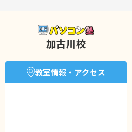
たい！ そんな悩みをお持ちの方、 市民パ
ソコン塾で自信をつけて「できる自分」
へ一歩踏み出しましょう！
基礎からし
っかり学んで
実務に役立つスキルを身
加古川校
につけ
資格をGETして就職を有利に！
無料体験随時受付中です。 お気軽にお問
い合わせください
教室情報・アクセス