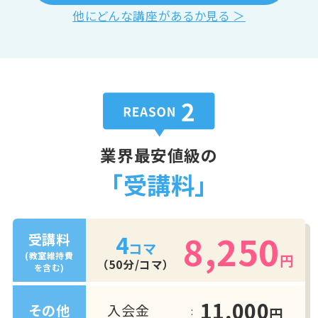
他にどんな講座があるか見る ＞
業界最安値級の
「受講料」
8,250
4
受講料
コマ
(教室維持費
円
（50分/コマ）
を含む)
11,000
入会金
その他
円