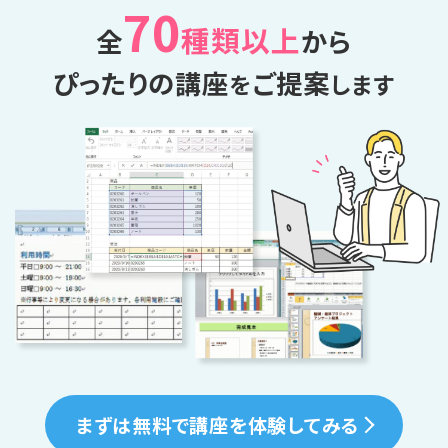
70
種類以上
全
から
ぴったりの講座
ご提案
を
します
まずは無料で講座を体験してみる