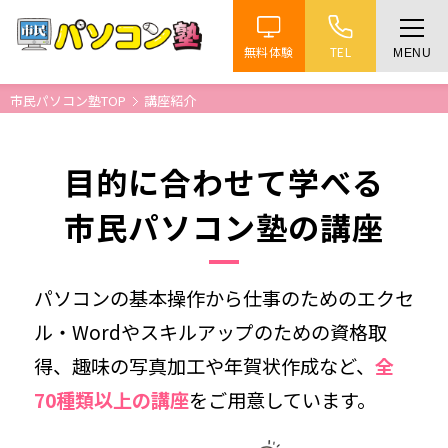
無料体験
TEL
MENU
ホーム
市民パソコン塾TOP
講座紹介
特徴
目的に合わせて学べる
講座紹介
市民パソコン塾の講座
教室案内
パソコンの基本操作から仕事のためのエクセ
受講までの流れ
ル・Wordやスキルアップのための資格取
得、趣味の写真加工や年賀状作成など、
全
よくある質問
70種類以上の講座
をご用意しています。