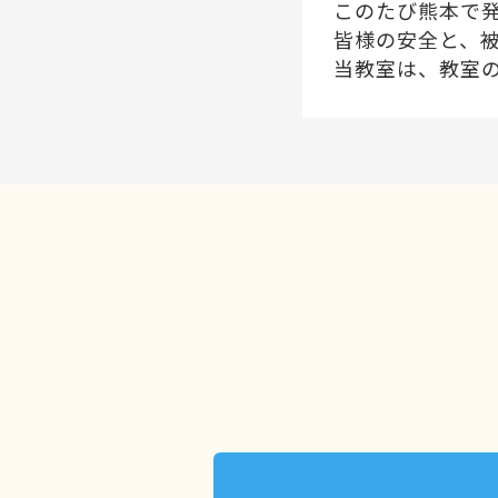
このたび熊本で
皆様の安全と、
当教室は、教室の
※8月8日(土)〜
引き続き、安全
今後とも市民パ
2026年05月3
趣味やお子様
市民パソコン塾
パソコンで描く
ゲームを作って
今やパソコンス