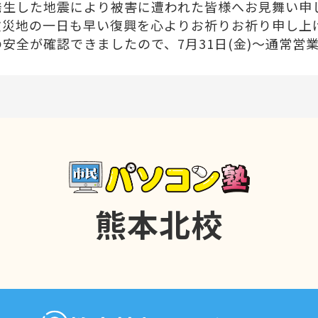
発生した地震により被害に遭われた皆様へお見舞い申
被災地の一日も早い復興を心よりお祈りお祈り申し上
安全が確認できましたので、7月31日(金)〜通常営
8月17日(月)は夏季休業期間となります。
確保に努めながら、営業してまいります。
ソコン塾熊本北校をよろしくお願いいたします。
0日
お知らせ
向けの講座も開講中！
熊本北校
では、趣味やお子様向けの講座も開講しております。
水彩画講座
・楽しくパソコンスキルを学ぶ
キッズパソ
プログラミングの基本を学ぶ
スクラッチ講座
など、選
キルは
必須スキル
といっても過言ではありません。