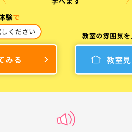
学べます
体験
で
試しください
教室の雰囲気
を
3
休み
てみる
教室見