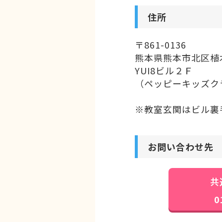
住所
随時無料体験受
味など学ぶ目的
〒861-0136
熊本県熊本市北区植木
2026年01月0
YUI8ビル２Ｆ
（ペッピーキッズク
新年のご挨拶
※教室玄関はビル裏
謹んで新年のお
旧年中は格別の
誠にありがとう
お問い合わせ先
本年もどうぞよ
市民パソコン塾
共
0
2026年1月5日(