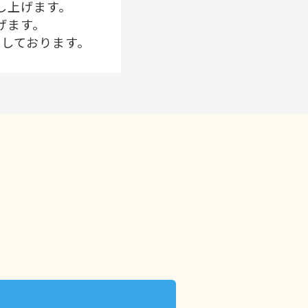
し上げます。
げます。
業しております。
コン講座
・簡単な
べる講座は様々!