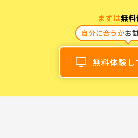
まずは
無料
自分に合うか
お
0120-868-00
受付時間／9:00〜18:00 土日祝
無料体験し