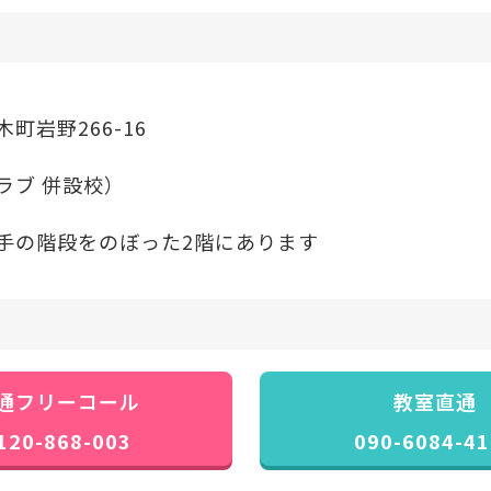
付中！初心者の方も大歓迎です。習い事・資格取得・
は十人十色です。まずはお気軽にお問合せください
町岩野266-16
8日
お知らせ
ラブ 併設校）
手の階段をのぼった2階にあります
慶びを申し上げます
ご厚情をいただき
ございました
ろしくお願いいたします
 熊本北校
通フリーコール
教室直通
120-868-003
090-6084-41
月)〜2026年2月末まで
の期間限定！