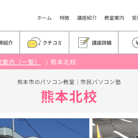
。
ホーム
特徴
講座紹介
教室案内
受
師紹介
クチコミ
講座詳細
室案内（一覧）
熊本北校
熊本市のパソコン教室｜市民パソコン塾
熊本北校