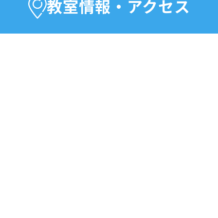
お子様の習い事・就職&転職準備
として
教室情報・アクセス
めてみませんか？
を身につけて、趣味や仕事の幅を広げましょう！
受付中！
初心者の方も大歓迎！
お問合せください。
4日
お知らせ
人と体験＆ご入会の方にはオトクな特典があり
は！市民パソコン塾熊本北校です。
では
2名以上同時に無料体験＆ご入会いただいた方限
ります。
まる春。ご家族・ご友人と一緒にパソコンを学びはじ
でできることを増やしましょう！