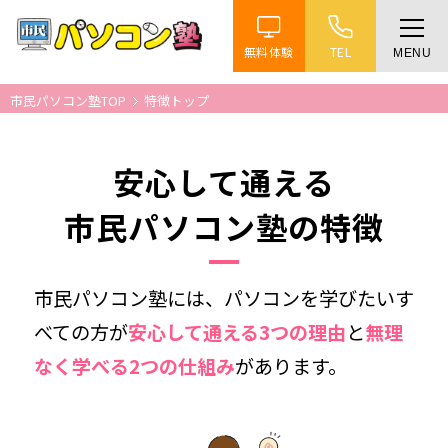
無料体験
TEL
MENU
ホーム
市民パソコン塾TOP
特徴トップ
特徴
安心して通える
講座紹介
市民パソコン塾の特徴
教室案内
市民パソコン塾には、パソコンを学びたいす
受講までの流れ
べての方が
安心して通える3つの理由
と
無理
なく学べる2つの仕組み
があります。
よくある質問