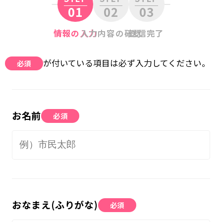
01
02
03
無料体験に申し込む
情報の入力
入力内容の確認
送信完了
0120-868-003
が付いている項目は必ず入力してください。
必須
受付時間／9:00〜18:00 土日祝休み
お名前
必須
おなまえ(ふりがな)
必須