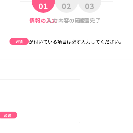
01
02
03
情報の入力
入力内容の確認
送信完了
が付いている項目は必ず入力してください。
必須
必須