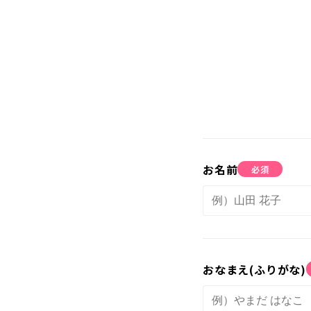
講座紹介
教室案内
お名前
必須
おなまえ(ふりがな)