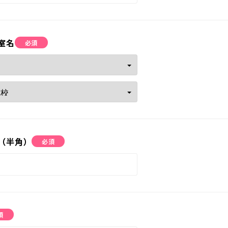
流れ
室名
必須
問
（半角）
必須
須