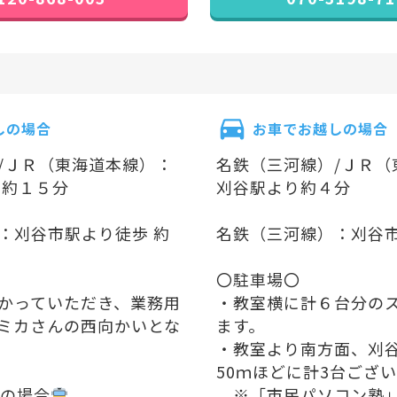
しの場合
お車でお越しの場合
/ＪＲ（東海道本線）：
名鉄（三河線）/ＪＲ（
 約１５分
刈谷駅より約４分
：刈谷市駅より徒歩 約
名鉄（三河線）：刈谷
〇駐車場〇
かっていただき、業務用
・教室横に計６台分の
ミカさんの西向かいとな
ます。
・教室より南方面、刈
50ｍほどに計3台ござ
の場合
️
※「市民パソコン塾」