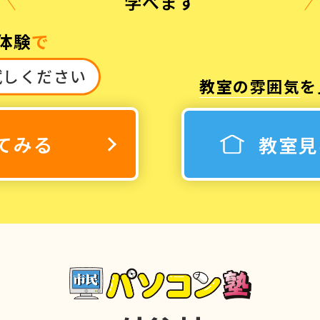
学べます
体験
で
試しください
教室の雰囲気
を
3
休み
てみる
教室見