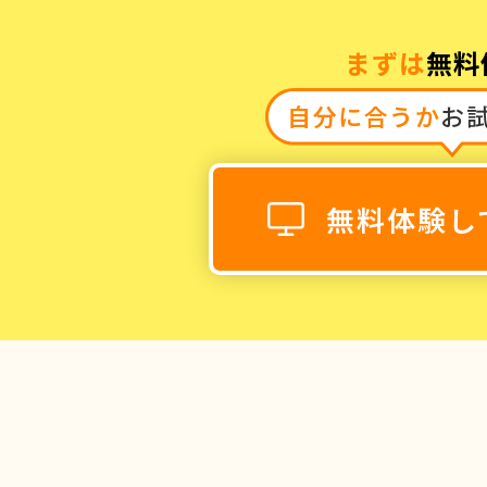
まずは
無料
自分に合うか
お
0120-868-00
受付時間／9:00〜18:00 土日祝
無料体験し