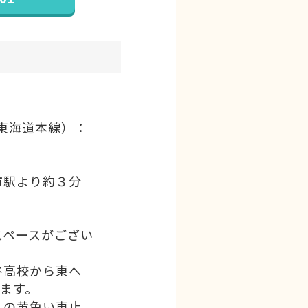
東海道本線）：
市駅より約３分
スペースがござい
谷高校から東へ
います。
の黄色い車止