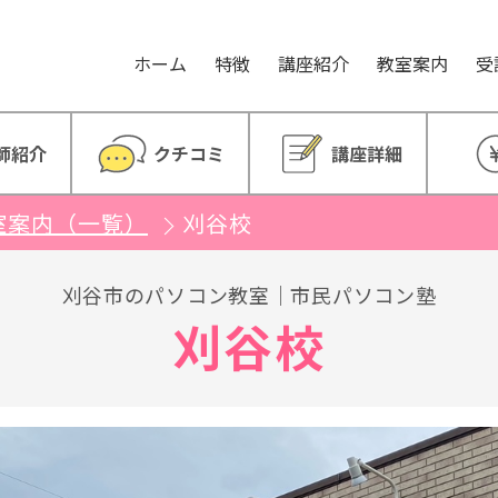
。
ホーム
特徴
講座紹介
教室案内
受
師紹介
クチコミ
講座詳細
室案内（一覧）
刈谷校
刈谷市のパソコン教室｜市民パソコン塾
刈谷校