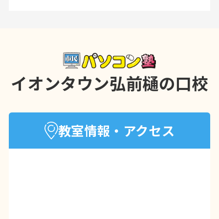
☑作業時間を大幅に短縮⏱
☑ミスを減らして正確な仕事へ✏
☑データが見える化で正確な判断
☑就職・転職にも強いスキルに
イオンタウン弘前樋の口校
基礎から丁寧に学べるので
はじめてでもブランクがあっても安心
(*^^*)
教室情報・アクセス
PC初心者さんや学び直しには基礎講座か
らのスタートもおすすめ
まずはお気軽にお問い合わせください