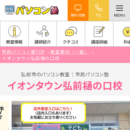
無料体験
TEL
MENU
ホーム
特徴
教室情報
講師紹介
クチコミ
講座詳細
料
市民パソコン塾TOP
教室案内（一覧）
講座紹介
イオンタウン弘前樋の口校
教室案内
弘前市のパソコン教室｜市民パソコン塾
イオンタウン弘前樋の口校
受講までの流れ
よくある質問