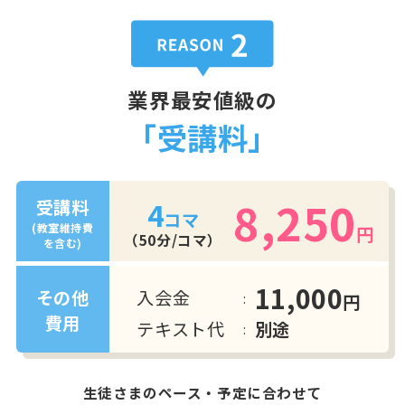
業界最安値級の
「受講料」
8,250
4
受講料
コマ
(教室維持費
円
（50分/コマ）
を含む)
11,000
入会金
その他
円
費用
テキスト代
別途
生徒さまのペース・予定に合わせて