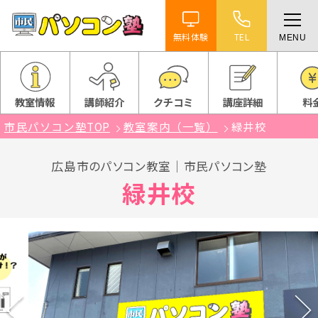
無料体験
TEL
MENU
ホーム
特徴
教室情報
講師紹介
クチコミ
講座詳細
料
市民パソコン塾TOP
教室案内（一覧）
緑井校
講座紹介
広島市のパソコン教室｜市民パソコン塾
教室案内
緑井校
受講までの流れ
よくある質問