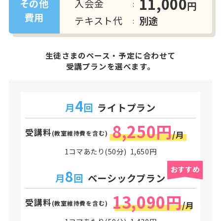
11,000
入会金
その他
円
費用
テキスト代
別途
生徒さまのペース・予定に合わせて
受講プランを選べます。
4
月
回
ライトプラン
8,250円
受講料
(教室維持費を含む)
/月
1コマあたり(50分) 1,650円
おすすめ
8
月
回
ベーシックプラン
13,090円
受講料
(教室維持費を含む)
/月