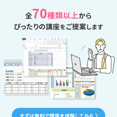
70
種類以上
全
から
ぴったりの講座
ご提案
を
します
まずは無料で講座を体験してみる