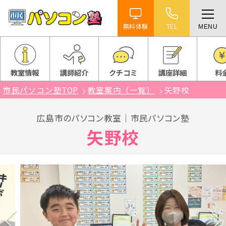
無料体験
TEL
MENU
ホーム
特徴
教室情報
講師紹介
クチコミ
講座詳細
料
市民パソコン塾TOP
教室案内（一覧）
矢野校
講座紹介
広島市のパソコン教室｜市民パソコン塾
教室案内
矢野校
受講までの流れ
よくある質問