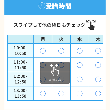
受講時間
スワイプして他の曜日もチェック
月
火
水
木
10:00-
◯
◯
◯
◯
10:50
11:00-
◯
◯
◯
◯
11:50
12:00-
◯
◯
◯
◯
scrollable
12:50
13:00-
◯
◯
◯
◯
13:50