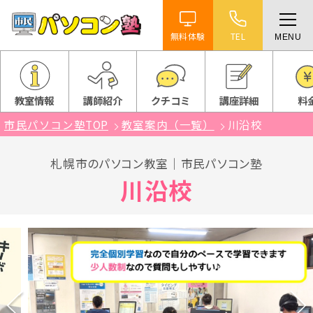
無料体験
TEL
MENU
ホーム
特徴
教室情報
講師紹介
クチコミ
講座詳細
料
市民パソコン塾TOP
教室案内（一覧）
川沿校
講座紹介
札幌市のパソコン教室｜市民パソコン塾
教室案内
川沿校
受講までの流れ
よくある質問