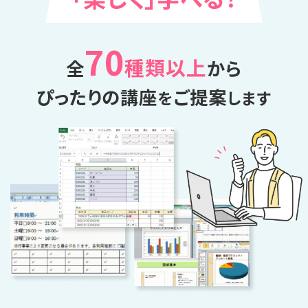
70
種類以上
全
から
ぴったりの講座
ご提案
を
します