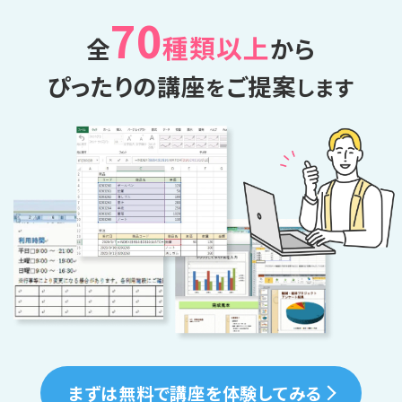
70
種類以上
全
から
ぴったりの講座
ご提案
を
します
まずは無料で講座を体験してみる