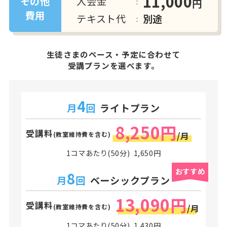
11,000
入会金
その他
円
費用
テキスト代
別途
生徒さまのペース・予定に合わせて
受講プランを選べます。
4
月
回
ライトプラン
8,250円
受講料
(教室維持費を含む)
/月
1コマあたり(50分) 1,650円
おすすめ
8
月
回
ベーシックプラン
13,090円
受講料
(教室維持費を含む)
/月
1コマあたり(50分) 1,430円