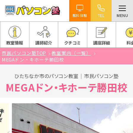
無料体験
TEL
MENU
ホーム
特徴
教室情報
講師紹介
クチコミ
講座詳細
料
市民パソコン塾TOP
教室案内（一覧）
講座紹介
MEGAドン・キホーテ勝田校
教室案内
ひたちなか市のパソコン教室｜市民パソコン塾
MEGAドン・キホーテ勝田校
受講までの流れ
よくある質問