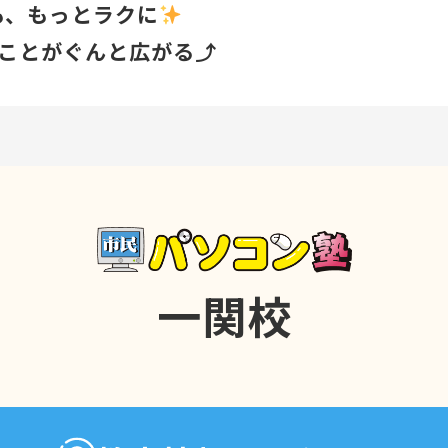
も、もっとラクに
きることがぐんと広がる⤴
ぶとこんな未来が…
大幅に短縮⏱
して正確な仕事へ✏
える化で正確な判断
一関校
にも強いスキルに
に学べるので
ランクがあっても安心(*^^*)