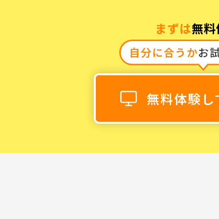
まずは
無料
自分に合うか
お
0120-868-00
受付時間／9:00〜18:00 土日祝
無料体験し