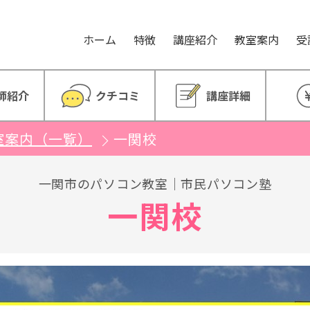
。
ホーム
特徴
講座紹介
教室案内
受
師紹介
クチコミ
講座詳細
室案内（一覧）
一関校
一関市のパソコン教室｜市民パソコン塾
一関校