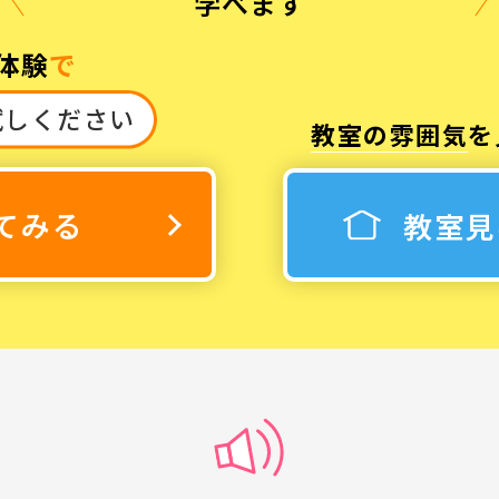
学べます
体験
で
試しください
教室の雰囲気
を
3
休み
てみる
教室見