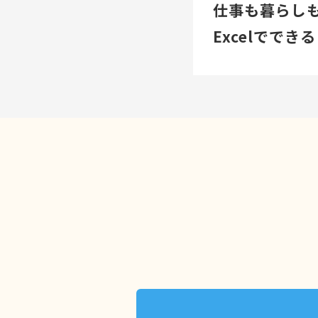
仕事も暮らし
Excelでで
Excelを学
☑作業時間を
☑ミスを減ら
☑データが見
☑就職・転職
基礎から丁寧
はじめてでもブ