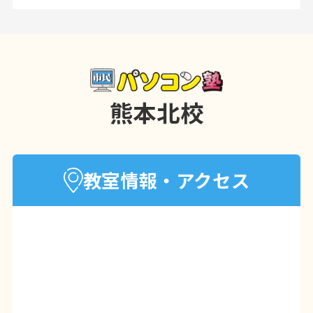
当教室は、教室の安全が確認できました
ので、7月31日(金)〜通常営業しておりま
す。
※8月8日(土)〜8月17日(月)は夏季休業期
間となります。
熊本北校
引き続き、安全確保に努めながら、営業
してまいります。
今後とも市民パソコン塾熊本北校をよろ
教室情報・アクセス
しくお願いいたします。
2026年05月30日
お知らせ
趣味やお子様向けの講座も開講中！
市民パソコン塾では、趣味やお子様向け
の講座も開講しております。
パソコンで描く
水彩画講座
・楽しくパソ