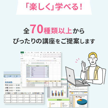
「楽しく」学べる！
70
種類以上
全
から
ぴったりの講座
ご提案
を
します