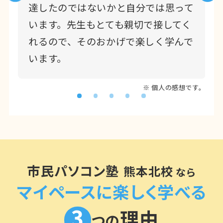
達したのではないかと自分では思って
平素は、格別のご愛顧を賜り誠にありが
います。先生もとても親切で接してく
とうございます。
れるので、そのおかげで楽しく学んで
2025年10月14日に熊本市周辺エリアに
います。
て配布されました新聞折り込みチラシに
おいて、記載内容に一部誤りがございま
※ 個人の感想です。
した。
皆様には大変ご迷惑をお掛けし、深くお
詫び申し上げますとともに、次のとおり
訂正させていただきます
市民パソコン塾
訂正箇所：チラシ裏面下部の開校時間の
熊本北校
なら
表
マイペースに楽しく学べる
【誤】「9:00〜9:50」
3
【正】「10:00〜10:50」
理由
つの