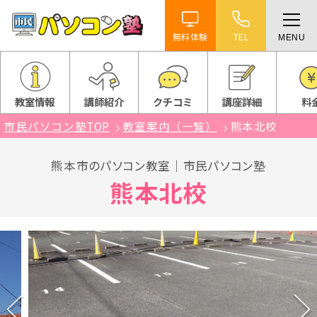
無料体験
TEL
MENU
ホーム
特徴
教室情報
講師紹介
クチコミ
講座詳細
料
市民パソコン塾TOP
教室案内（一覧）
熊本北校
講座紹介
熊本市のパソコン教室｜市民パソコン塾
教室案内
熊本北校
受講までの流れ
よくある質問