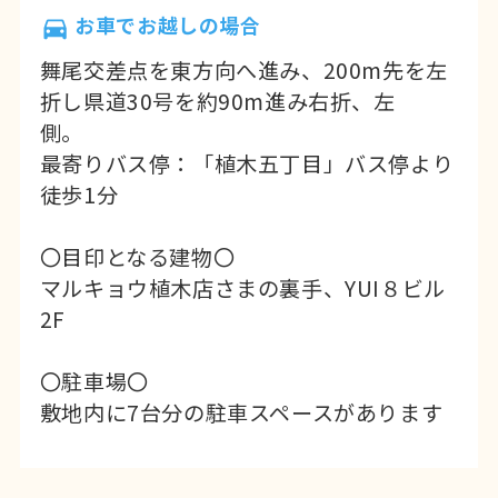
しょう！
お車でお越しの場合
随時無料体験受付中！初心者の方も大歓
舞尾交差点を東方向へ進み、200m先を左
迎です。習い事・資格取得・スキルアッ
折し県道30号を約90m進み右折、左
プ・趣味など学ぶ目的は十人十色です。
側。
まずはお気軽にお問合せください
最寄りバス停：「植木五丁目」バス停より
徒歩1分
2026年01月08日
お知らせ
新年のご挨拶
〇目印となる建物〇
マルキョウ植木店さまの裏手、YUI８ビル
謹んで新年のお慶びを申し上げます
2F
旧年中は格別のご厚情をいただき
誠にありがとうございました
〇駐車場〇
本年もどうぞよろしくお願いいたします
敷地内に7台分の駐車スペースがあります
市民パソコン塾 熊本北校