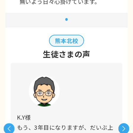
無いよう日々心掛けています。
誠に勝手ながら以下のとおり
令和7年12月28日(日)〜令和8年1月5日
(月)
まで
年末年始休業とさせていただきます。
ご了承のほど、お願い申し上げます。
熊本北校
生徒さまの声
2025年10月15日
お知らせ
K.Y様
A
広告チラシ記載の誤りについてのお詫び
人
もう、3年目になりますが、だいぶ上
と訂正