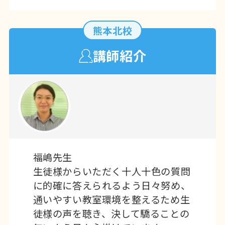
特典もあります。
オトクなこの機会にパソコンで「でき
熊本北校
る」ことを増やしましょう！
講師紹介
随時、無料体験受付中！
初心者の方も大
歓迎！
小学生〜大人の方まで幅広い年代の方が
学ばれています
まずはお気軽にお問合せください。
2025年12月17日
お知らせ
福嶋先生
年末年始休業のお知らせ
生徒様からいただく十人十色の質問
に的確に答えられるよう日々努め、
平素よりご愛顧いただきありがとうござ
通いやすい教室環境を整えるため生
います
徒様の声を聴き、決して驕ることの