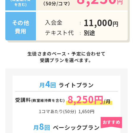
円
（50分/コマ）
を含む)
11,000
入会金
その他
円
費用
テキスト代
別途
生徒さまのペース・予定に合わせて
受講プランを選べます。
4
月
回
ライトプラン
8,250円
受講料
(教室維持費を含む)
/月
1コマあたり(50分) 1,650円
おすすめ
8
月
回
ベーシックプラン