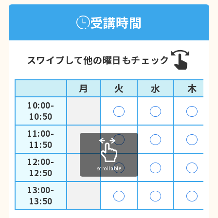
2026年1月5日(月)〜2026年2月末まで
の
受講時間
期間限定！
4回無料体験
できるキャンペーンを実施
中！
スワイプして他の曜日もチェック
4回体験できるのは今だけです。
月
火
水
木
10:00-
◯
◯
◯
10:50
11:00-
◯
◯
◯
11:50
12:00-
◯
◯
◯
scrollable
12:50
13:00-
◯
◯
◯
※4回の体験を受けずに、
1回目の無料体
13:50
験日に当日入会された方限定
のオトクな