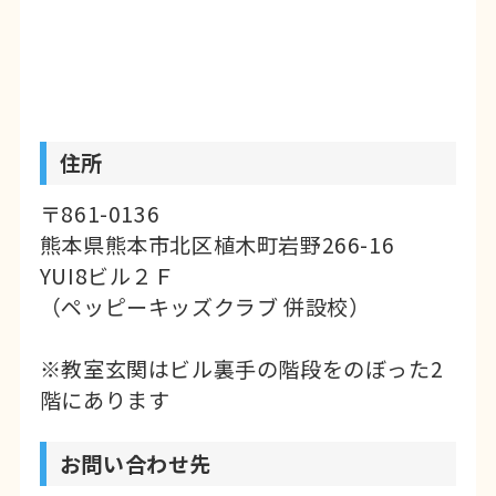
コンスキルを学ぶ
キッズパソコン講座
・
簡単なゲームを作ってプログラミングの
基本を学ぶ
スクラッチ講座
など、選べる
講座は様々!
住所
今やパソコンスキルは
必須スキル
といっ
ても過言ではありません。
〒861-0136
リスキリング・お子様の習い事・就職&
熊本県熊本市北区植木町岩野266-16
転職準備
として
YUI8ビル２Ｆ
パソコンをはじめてみませんか？
（ペッピーキッズクラブ 併設校）
パソコンスキルを身につけて、趣味や仕
※教室玄関はビル裏手の階段をのぼった2
事の幅を広げましょう！
階にあります
随時、無料体験受付中！
初心者の方も大
お問い合わせ先
歓迎！