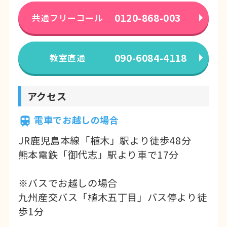
まずはお気軽にお問合せください。
0120-868-003
共通フリーコール
2026年03月14日
お知らせ
ご家族・ご友人と体験＆ご入会の方には
090-6084-4118
教室直通
オトクな特典があります！
皆さんこんにちは！市民パソコン塾熊本
アクセス
北校です。
市民パソコン塾では
2名以上同時に無料体
電車でお越しの場合
験＆ご入会いただいた方限定
のオトクな
JR鹿児島本線「植木」駅より徒歩48分
特典をご用意しております。
熊本電鉄「御代志」駅より車で17分
新しいことが始まる春。ご家族・ご友人
※バスでお越しの場合
と一緒にパソコンを学びはじめてみませ
九州産交バス「植木五丁目」バス停より徒
んか？
歩1分
一緒にパソコンでできることを増やしま