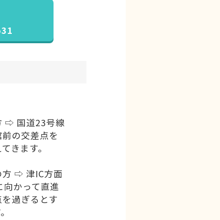
531
⇨ 国道23号線
館前の交差点を
えてきます。
 ⇨ 津IC方面
に向かって直進
点を過ぎるとす
す。