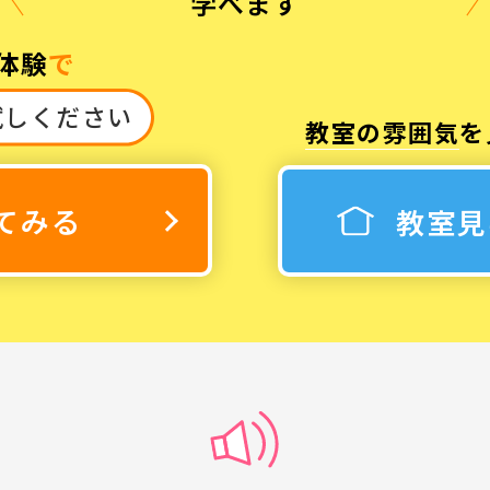
学べます
体験
で
試しください
教室の雰囲気
を
3
休み
てみる
教室見