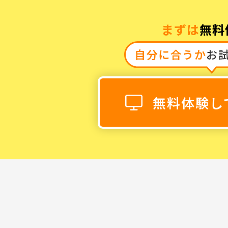
まずは
無料
自分に合うか
お
0120-868-00
受付時間／9:00〜18:00 土日祝
無料体験し