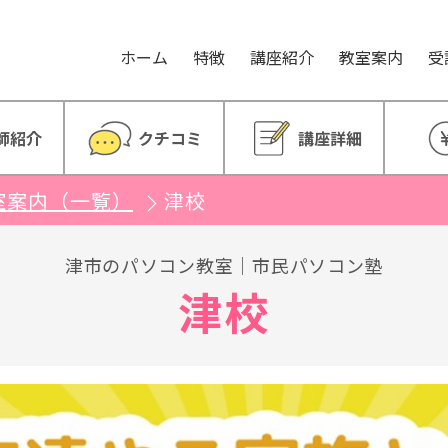
。
ホーム
特徴
講座紹介
教室案内
受
師紹介
クチコミ
講座詳細
室案内（一覧）
津校
津市のパソコン教室｜市民パソコン塾
津校