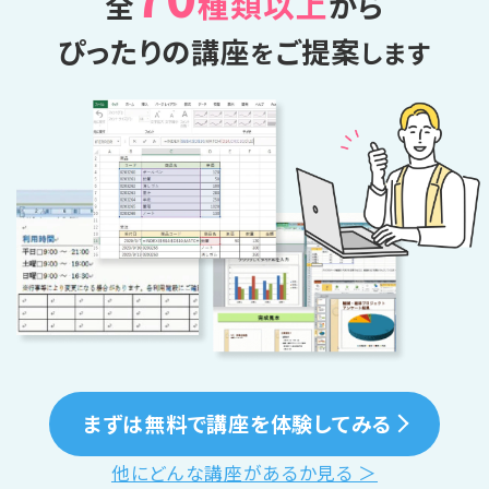
種類以上
全
から
ぴったりの講座
ご提案
を
します
まずは無料で講座を体験してみる
他にどんな講座があるか見る ＞