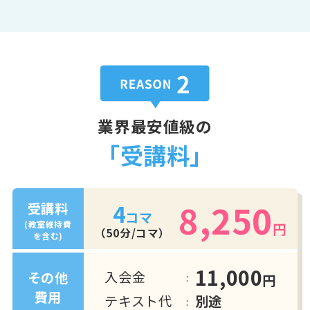
業界最安値級の
「受講料」
8,250
4
受講料
コマ
(教室維持費
円
（50分/コマ）
を含む)
11,000
入会金
その他
円
費用
テキスト代
別途