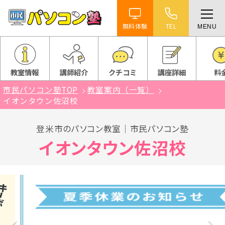
無料体験
TEL
MENU
ホーム
特徴
教室情報
講師紹介
クチコミ
講座詳細
料
市民パソコン塾TOP
教室案内（一覧）
講座紹介
イオンタウン佐沼校
教室案内
登米市のパソコン教室｜市民パソコン塾
イオンタウン佐沼校
受講までの流れ
よくある質問