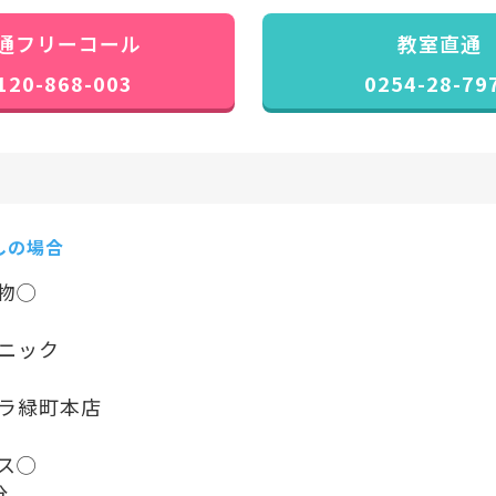
通フリーコール
教室直通
120-868-003
0254-28-79
しの場合
物◯
ニック
ラ緑町本店
ス◯
分