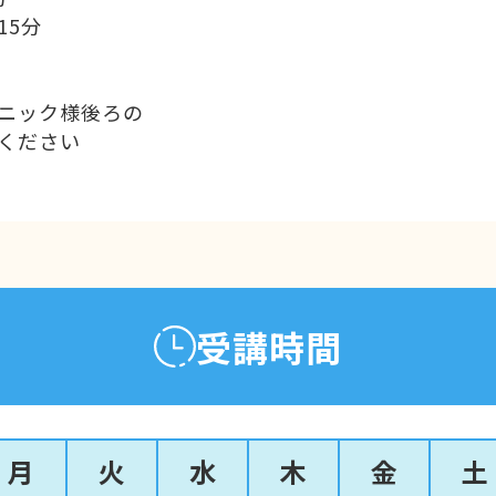
15分
ニック様後ろの
ください
受講時間
月
火
水
木
金
土