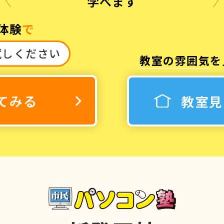
学べます
体験
で
試しください
教室の雰囲気
を
3
休み
てみる
教室見