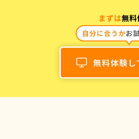
まずは
無料
自分に合うか
お
0120-868-00
受付時間／9:00〜18:00 土日祝
無料体験し