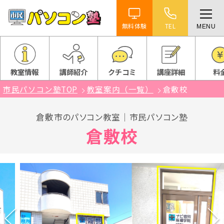
無料体験
TEL
MENU
ホーム
特徴
教室情報
講師紹介
クチコミ
講座詳細
料
市民パソコン塾TOP
教室案内（一覧）
倉敷校
講座紹介
倉敷市のパソコン教室｜市民パソコン塾
教室案内
倉敷校
受講までの流れ
よくある質問