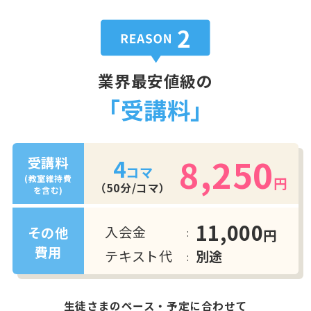
業界最安値級の
「受講料」
8,250
4
受講料
コマ
(教室維持費
円
（50分/コマ）
を含む)
11,000
入会金
その他
円
費用
テキスト代
別途
生徒さまのペース・予定に合わせて