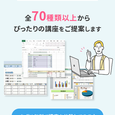
70
種類以上
全
から
ぴったりの講座
ご提案
を
します