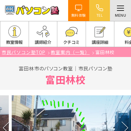
無料体験
TEL
MENU
ホーム
特徴
教室情報
講師紹介
クチコミ
講座詳細
料
市民パソコン塾TOP
教室案内（一覧）
富田林校
講座紹介
富田林市のパソコン教室｜市民パソコン塾
教室案内
富田林校
受講までの流れ
よくある質問