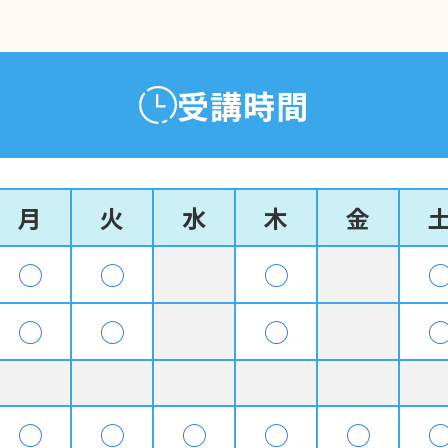
受講時間
月
火
水
木
金
◯
◯
◯
◯
◯
◯
◯
◯
◯
◯
◯