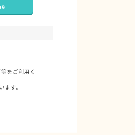
09
。
グ等をご利用く
います。