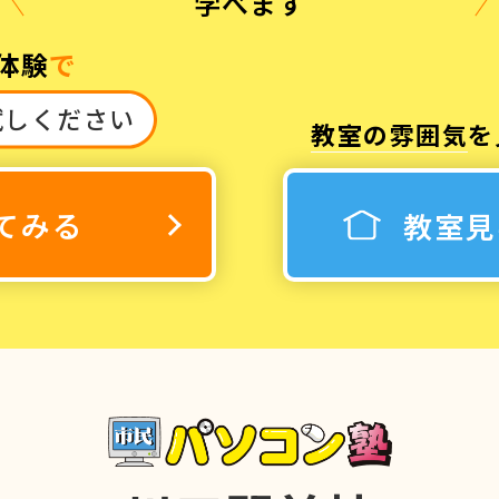
学べます
体験
で
試しください
教室の雰囲気
を
3
休み
てみる
教室見