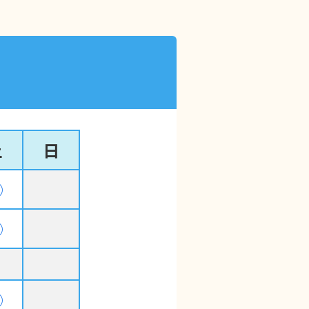
土
日
◯
◯
◯