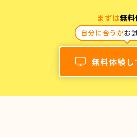
まずは
無料
自分に合うか
お
0120-868-00
受付時間／9:00〜18:00 土日祝
無料体験し