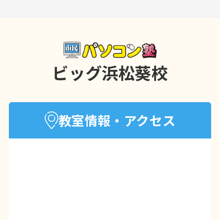
☑ミスを減らして正確な仕事へ✏
☑データが見える化で正確な判断
☑就職・転職にも強いスキルに
ビッグ浜松葵校
基礎から丁寧に学べるので
はじめてでもブランクがあっても安心
(^^)
教室情報・アクセス
PC初心者さんや学び直しには基礎講座か
らのスタートもおすすめ
まずはお気軽にお問い合わせください