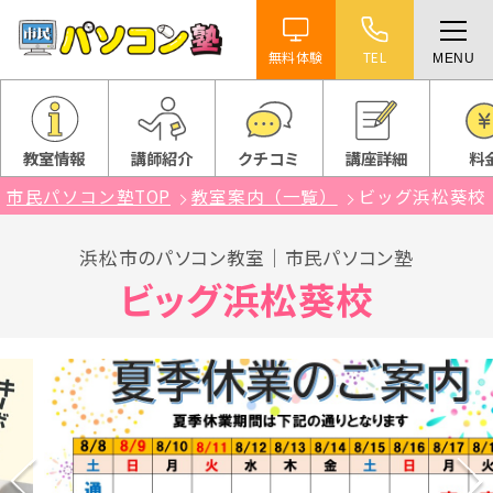
無料体験
TEL
MENU
ホーム
特徴
教室情報
講師紹介
クチコミ
講座詳細
料
市民パソコン塾TOP
教室案内（一覧）
ビッグ浜松葵校
講座紹介
浜松市のパソコン教室｜市民パソコン塾
教室案内
ビッグ浜松葵校
受講までの流れ
よくある質問