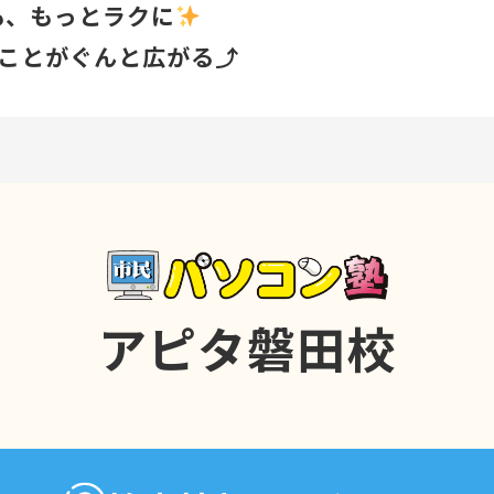
も、もっとラクに
きることがぐんと広がる⤴
ぶとこんな未来が…
大幅に短縮⏱
して正確な仕事へ✏
える化で正確な判断
アピタ磐田校
にも強いスキルに
に学べるので
ランクがあっても安心(^^)