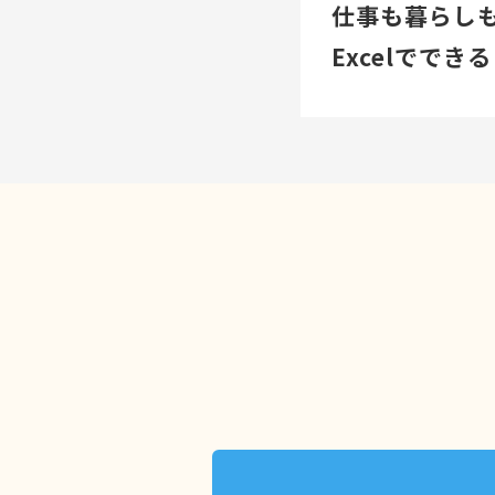
仕事も暮らし
Excelでで
Excelを学
☑作業時間を
☑ミスを減ら
☑データが見
☑就職・転職
基礎から丁寧
はじめてでもブ