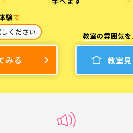
学べます
体験
で
試しください
教室の雰囲気
を
3
休み
てみる
教室見