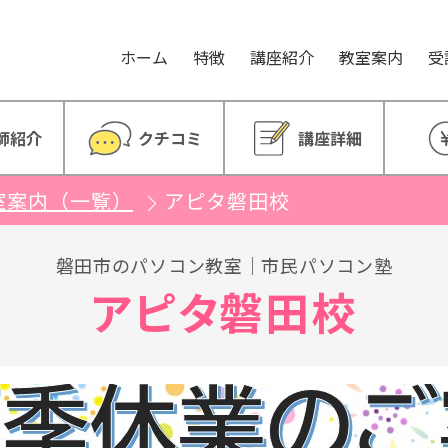
。
ホーム
特徴
講座紹介
教室案内
受
師紹介
クチコミ
講座詳細
室案内（一覧）
アピタ磐田校
磐田市のパソコン教室｜市民パソコン塾
アピタ磐田校