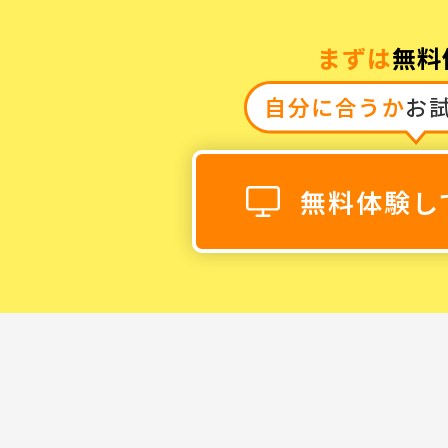
まずは
無料
自分に合うか
お
0120-868-00
受付時間／9:00〜18:00 土日祝
無料体験し