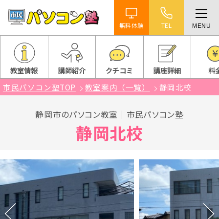
無料体験
TEL
MENU
ホーム
特徴
教室情報
講師紹介
クチコミ
講座詳細
料
市民パソコン塾TOP
教室案内（一覧）
静岡北校
講座紹介
静岡市のパソコン教室｜市民パソコン塾
教室案内
静岡北校
受講までの流れ
よくある質問