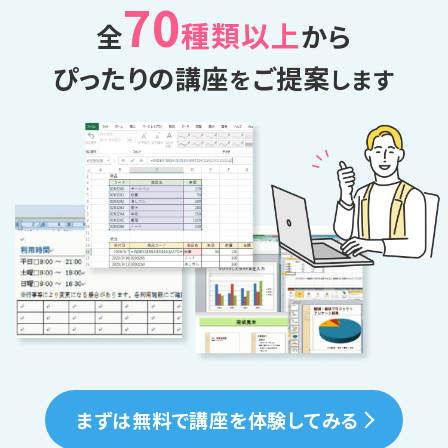
70
種類以上
全
から
ぴったりの講座
ご提案
を
します
まずは無料で講座を体験してみる