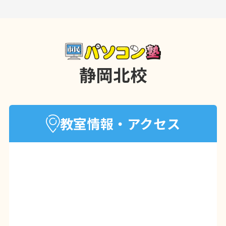
☑ミスを減らして正確な仕事へ✏
☑データが見える化で正確な判断
☑就職・転職にも強いスキルに
静岡北校
基礎から丁寧に学べるので
はじめてでもブランクがあっても安心
(^^)
教室情報・アクセス
PC初心者さんや学び直しには基礎講座か
らのスタートもおすすめ
まずはお気軽にお問い合わせください