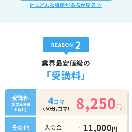
他にどんな講座があるか見る ＞
業界最安値級の
「受講料」
8,250
4
受講料
コマ
(教室維持費
円
（50分/コマ）
を含む)
11,000
入会金
その他
円