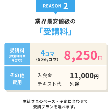
業界最安値級の
「受講料」
8,250
4
受講料
コマ
(教室維持費
円
（50分/コマ）
を含む)
11,000
入会金
その他
円
費用
テキスト代
別途
生徒さまのペース・予定に合わせて
受講プランを選べます。