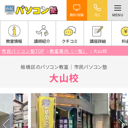
無料体験
TEL
MENU
ホーム
特徴
教室情報
講師紹介
クチコミ
講座詳細
料
市民パソコン塾TOP
教室案内（一覧）
大山校
講座紹介
板橋区のパソコン教室｜市民パソコン塾
教室案内
大山校
受講までの流れ
よくある質問