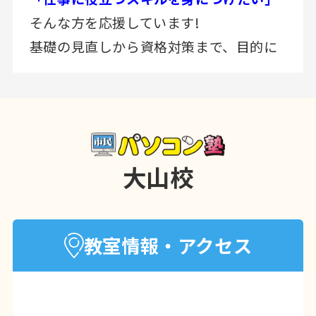
そんな方を応援しています!
基礎の見直しから資格対策まで、目的に
合わせてサポート
早めのスタートで、周りより一歩リード
しませんか！
まずは無料体験からお気軽にどうぞ!
大山校
◎ 大山校には板橋区からだけでなく、豊
島区、北区、練馬区、荒川区、新宿区、
渋谷区などからも生徒様に通っていただ
教室情報・アクセス
いております。
皆様、今日より明日へと自分磨きをされ
ています。