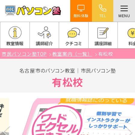
無料体験
TEL
MENU
ホーム
特徴
教室情報
講師紹介
クチコミ
講座詳細
料
市民パソコン塾TOP
教室案内（一覧）
有松校
講座紹介
名古屋市のパソコン教室｜市民パソコン塾
教室案内
有松校
受講までの流れ
よくある質問