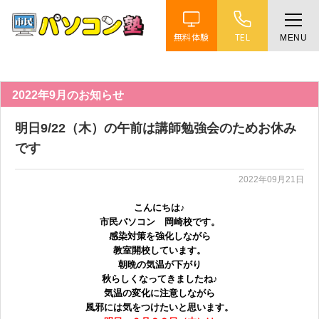
無料体験
TEL
MENU
ホーム
特徴
2022年9月のお知らせ
明日9/22（木）の午前は講師勉強会のためお休み
講座紹介
です
2022年09月21日
教室案内
こんにちは♪
市民パソコン 岡崎校です。
受講までの流れ
感染対策を強化しながら
教室開校しています。
朝晩の気温が下がり
よくある質問
秋らしくなってきましたね♪
気温の変化に注意しながら
風邪には気をつけたいと思います。