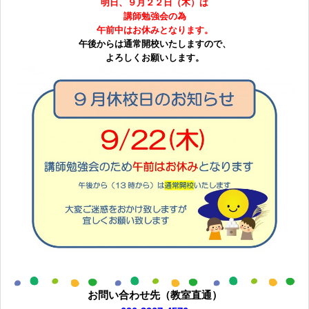
明日、９月２２日（木）は
講師勉強会の為
無料体験に申し込む
午前中はお休みとなります。
午後からは通常開校いたしますので、
よろしくお願いします。
0120-868-003
受付時間／9:00〜18:00 土日祝休み
お問い合わせ先（教室直通）