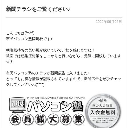
新聞チラシをご覧ください♪
2022年09月05日
こんにちは(*^-^*)
市民パソコン塾岡崎校です♪
朝晩気持ちの良い風が吹いていて、秋を感じますね！
教室では感染症対策をしっかりと行いながら、元気に開校しています
☆彡
市民パソコン塾の
チラシが
新聞広告に入りました♪
とってもお得な情報が
記載されていますので、
新聞広告をぜひ
チェッ
クしてくださいね(*^^*)