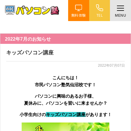
無料体験
TEL
MENU
ホーム
特徴
2022年7月のお知らせ
キッズパソコン講座
講座紹介
2022年07月07日
教室案内
こんにちは！
市民パソコン塾気仙沼校です！
受講までの流れ
パソコンに興味のあるお子様、
夏休みに、パソコンを習いに来ませんか？
よくある質問
小学生向けの
キッズパソコン講座
があります！