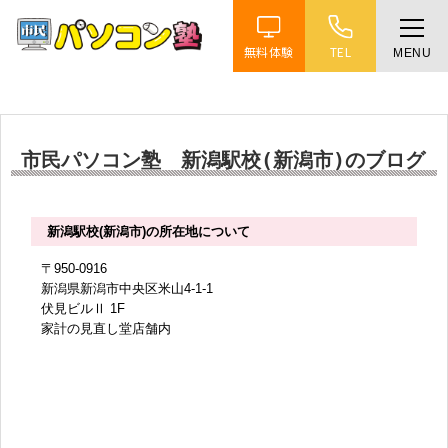
無料体験
TEL
MENU
ホーム
特徴
市民パソコン塾 新潟駅校(新潟市)のブログ
講座紹介
新潟駅校(新潟市)の所在地について
教室案内
〒950-0916
新潟県新潟市中央区米山4-1-1
伏見ビルⅡ 1F
受講までの流れ
家計の見直し堂店舗内
よくある質問