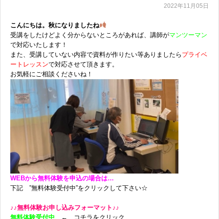
2022年11月05日
こんにちは。秋になりましたね
受講をしたけどよく分からないところがあれば、
講師が
マンツーマン
で対応いたします！
また、受講していない内容で資料が作りたい等
ありましたら
プライベ
ートレッスン
で対応させ
て頂きます。
お気軽にご相談くださいね！
WEBから無料体験を申込の場合は…
下記 ”無料体験受付中”をクリックして下さい☆
♪♪無料体験お申し込みフォーマット♪♪
無料体験受付中
← コチラをクリック