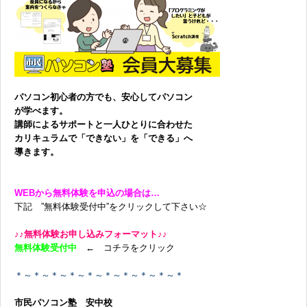
無料体験に申し込む
0120-868-003
パソコン初心者の方でも、安心してパソコン
が学べます。
受付時間／9:00〜18:00 土日祝休み
講師によるサポートと一人ひとりに合わせた
カリキュラムで「できない」を「できる」へ
導きます。
WEBから無料体験を申込の場合は…
下記 ”無料体験受付中”をクリックして下さい☆
♪♪無料体験お申し込みフォーマット♪♪
無料体験受付中
← コチラをクリック
＊～＊～＊～＊～＊～＊～＊～＊～＊～＊
市民パソコン塾 安中校