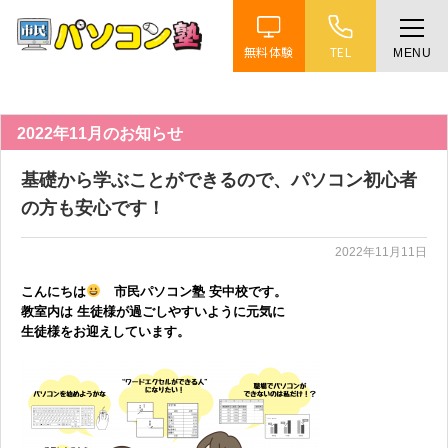
無料体験
TEL
MENU
ホーム
特徴
2022年11月のお知らせ
基礎から学ぶことができるので、パソコン初心者
講座紹介
の方も安心です！
2022年11月11日
教室案内
こんにちは
市民パソコン塾 安中校です。
教室内は 生徒様が過ごしやすいように元気に
受講までの流れ
生徒様をお迎えしています。
よくある質問