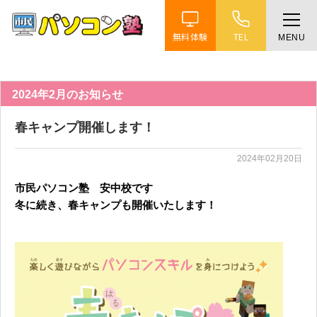
無料体験
TEL
MENU
ホーム
特徴
2024年2月のお知らせ
春キャンプ開催します！
講座紹介
2024年02月20日
教室案内
市民パソコン塾 安中校です
冬に続き、春キャンプも開催いたします！
受講までの流れ
よくある質問