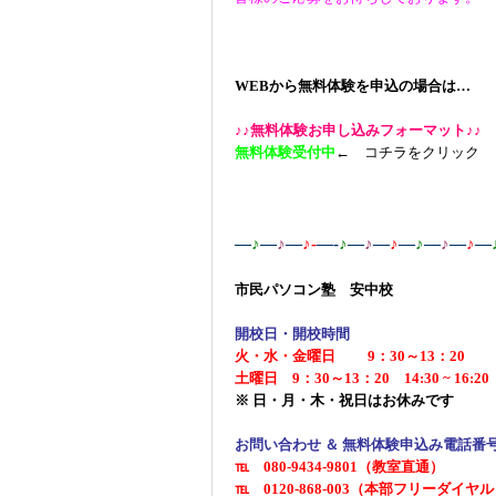
WEBから無料体験を申込の場合は…
♪♪無料体験お申し込みフォーマット♪♪
無料体験受付中
← コチラをクリック
—
♪
—
♪
—
♪-
—-
♪
—
♪
—
♪
—
♪
—
♪
—
♪
—
市民パソコン塾 安中校
開校日・開校時間
火・水・金曜日 9：30～13：20
土曜日 9：30～13：20 14:30 ~ 16:20
※ 日・月・木・祝日はお休みです
お問い合わせ ＆ 無料体験申込み電話番
℡ 080-9434-9801（教室直通）
℡ 0120-868-003（本部フリーダイヤ