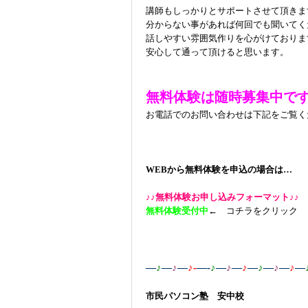
無料体験に申し込
講師もしっかりとサポートさせて頂きま
分からない事があれば何回でも聞いてく
話しやすい雰囲気作りを心がけておりま
安心して通って頂けると思います。
無料体験は随時募集中で
お電話でのお問い合わせは下記をご覧く
0120-868-00
受付時間／9:00〜18:00 土日祝
WEBから無料体験を申込の場合は…
♪♪無料体験お申し込みフォーマット♪♪
無料体験受付中
← コチラをクリック
—
♪
—
♪
—
♪-
—-
♪
—
♪
—
♪
—
♪
—
♪
—
♪
—
市民パソコン塾 安中校