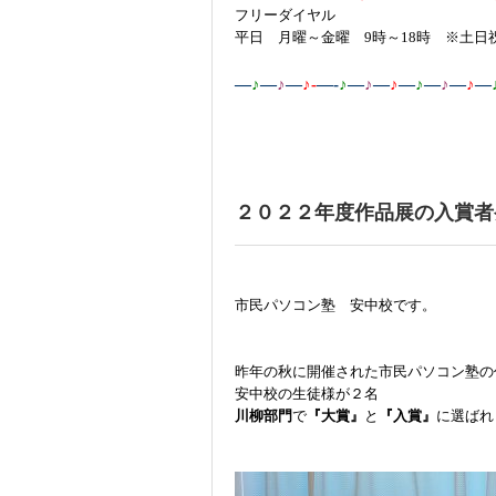
フリーダイヤル
平日 月曜～金曜 9時～18時 ※土日
—
♪
—
♪
—
♪-
—-
♪
—
♪
—
♪
—
♪
—
♪
—
♪
—
２０２２年度作品展の入賞者
市民パソコン塾 安中校です。
昨年の秋に開催された市民パソコン塾の
安中校の生徒様が２名
川柳部門
で
『大賞』
と
『入賞』
に選ばれ