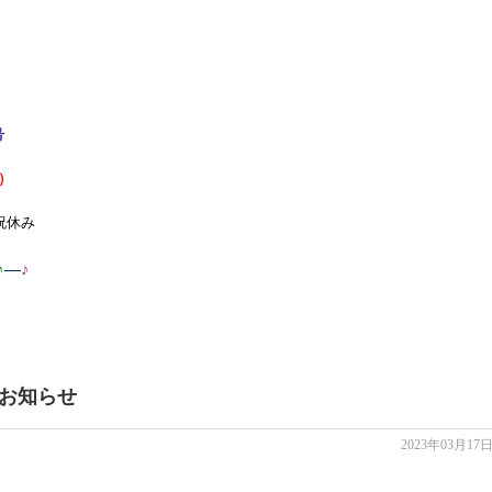
号
ル）
祝休み
♪
—
♪
お知らせ
2023年03月17