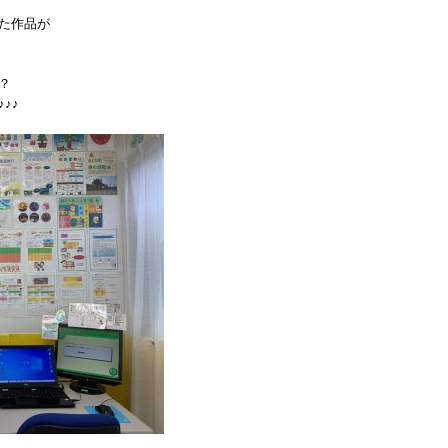
流れ
た作品が
？
♪♪
問