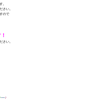
む
す。
ださい。
すので
す！
ださい。
3
休み
♪
—
♪