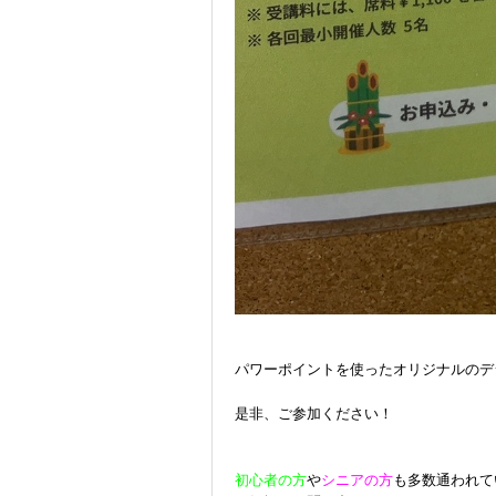
無料体験に申し込
0120-868-00
受付時間／9:00〜18:00 土日祝
パワーポイントを使ったオリジナルのデ
是非、ご参加ください！
初心者の方
や
シニアの方
も多数通われて