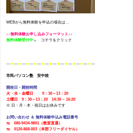
WEBから無料体験を申込の場合は…
♪♪無料体験お申し込みフォーマット♪♪
無料体験受付中
← コチラをクリック
—
★
—
★
—
★
—
★
—
★
—
★
—
★
—
★
—
★
—
★
—
★
—
市民パソコン塾 安中校
開校日・開校時間
火・水・金曜日 9：30～13：20
土曜日 9：30～13：20 14:30 ~ 16:20
※ 日・月・木・祝日はお休みです
お問い合わせ ＆ 無料体験申込み電話番号
℡ 080-9434-9801（教室直通）
℡ 0120-868-003（本部フリーダイヤル）