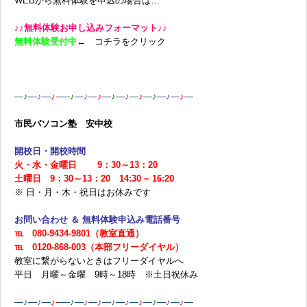
WEBから無料体験を申込の場合は…
♪♪無料体験お申し込みフォーマット♪♪
無料体験受付中
← コチラをクリック
—
♪
—
♪
—
♪-
—-
♪
—
♪
—
♪
—
♪
—
♪
—
♪
—
♪
—
♪
—
♪
—
市民パソコン塾 安中校
開校日・開校時間
火・水・金曜日 9：30～13：20
土曜日 9：30～13：20 14:30 ~ 16:20
※ 日・月・木・祝日はお休みです
お問い合わせ ＆ 無料体験申込み電話番号
℡ 080-9434-9801（教室直通）
℡ 0120-868-003（本部フリーダイヤル）
教室に繋がらないときはフリーダイヤルへ
平日 月曜～金曜 9時～18時 ※土日祝休み
—
♪
—
♪
—
♪-
—-
♪
—
♪
—
♪
—
♪
—
♪
—
♪
—
♪
—
♪
—
♪
—