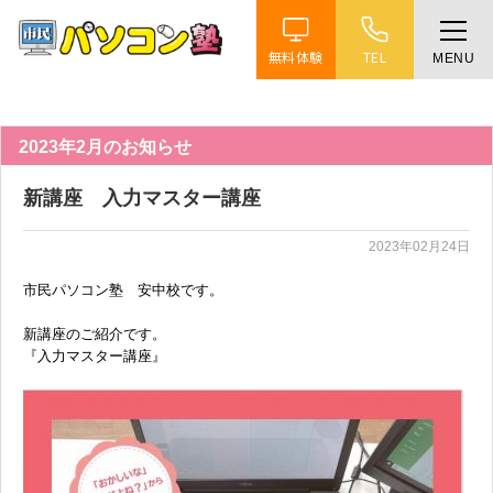
無料体験
TEL
MENU
ホーム
特徴
2023年2月のお知らせ
新講座 入力マスター講座
講座紹介
2023年02月24日
教室案内
市民パソコン塾 安中校です。
新講座のご紹介です。
受講までの流れ
『入力マスター講座』
よくある質問