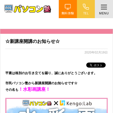
無料体験
TEL
MENU
ホーム
特徴
☆新講座開講のお知らせ☆
講座紹介
2020年02月19日
教室案内
平素は格別のお引き立てを賜り、誠にありがとうございます。
受講までの流れ
市民パソコン塾から新講座開講のお知らせです☆
！水彩画講座！
その名も
よくある質問