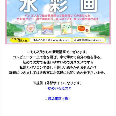
無料体験に申し込む
0120-868-003
受付時間／9:00〜18:00 土日祝休み
こちら2月からの新規講座でございます。
コンピューター上で色を混ぜ、水で薄めて自分の色を作る。
初めての方でも使いやすいのでおススメです☆
私達とパソコンで楽しく美しい絵をかきませんか？
詳細
につきましては
各教室にお気軽にお問い合わせ下さいませ。
※提供（外部サイトになります）
→
ゆめいろえのぐ
→
渡辺電気（株）