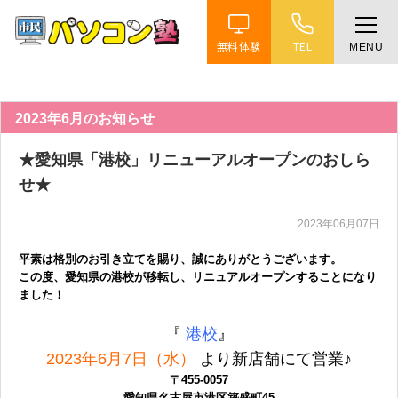
無料体験
TEL
MENU
ホーム
特徴
2023年6月のお知らせ
★愛知県「港校」リニューアルオープンのおしら
講座紹介
せ★
2023年06月07日
教室案内
平素は格別のお引き立てを賜り、誠にありがとうございます。
この度、愛知県の港校が移転し、リニュアルオープンすることになり
受講までの流れ
ました！
『
港校
』
よくある質問
2023年6月7日（水）
より新店舗にて営業♪
〒455-0057
愛知県名古屋市港区築盛町45