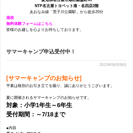
NTP名古屋トヨペット港・名四店2階
無料体験に申し込む
あおなみ線「荒子川公園駅」から徒歩20分
港校
無料体験フォームはこちら
皆様のお越しを心よりお待ちしております。
0120-868-003
受付時間／9:00〜18:00 土日祝休み
サマーキャンプ申込受付中！
2023年06月08日
[サマーキャンプのお知らせ]
平素は格別のお引き立てを賜り、誠にありがとうございます。
夏に開催されるサマーキャンプのお知らせです。
対象：小学1年生～6年生
受付期間：～7/18まで
●内容