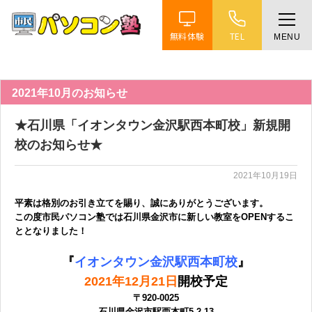
無料体験
TEL
MENU
ホーム
特徴
2021年10月のお知らせ
★石川県「イオンタウン金沢駅西本町校」新規開
講座紹介
校のお知らせ★
2021年10月19日
教室案内
平素は格別のお引き立てを賜り、誠にありがとうございます。
この度市民パソコン塾では石川県金沢市
に新しい教室をOPENするこ
受講までの流れ
ととなりました！
『
イオンタウン金沢駅西本町校
』
よくある質問
2021年12月21日
開校予定
〒920-0025
石川県金沢市駅西本町5-2-13