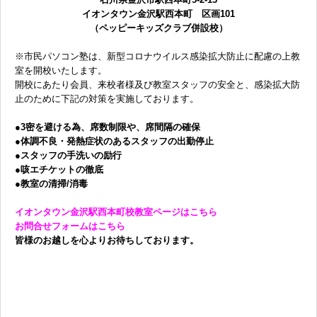
イオンタウン金沢駅西本町 区画101
無料体験に申し込む
（ペッピーキッズクラブ併設校）
※市民パソコン塾は、新型コロナウイルス感染拡大防止に配慮の上教
室を開校いたします。
開校にあたり会員、来校者様及び教室スタッフの安全と、感染拡大防
0120-868-003
止のために下記の対策を実施しております。
受付時間／9:00〜18:00 土日祝休み
●3密を避ける為、席数制限や、席間隔の確保
●体調不良・発熱症状のあるスタッフの出勤停止
●スタッフの手洗いの励行
●咳エチケットの徹底
●教室の清掃/消毒
イオンタウン金沢駅西本町校教室ページはこちら
お問合せフォームはこちら
皆様のお越しを心よりお待ちしております。