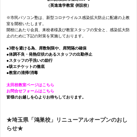
（英進進学教室 併設校）
※市民パソコン塾は、新型コロナウイルス感染拡大防止に配慮の上教
室を開校いたします。
開校にあたり会員、来校者様及び教室スタッフの安全と、感染拡大防
止のために下記の対策を実施しております。
●3密を避ける為、席数制限や、席間隔の確保
●体調不良・発熱症状のあるスタッフの出勤停止
●スタッフの手洗いの励行
●咳エチケットの徹底
●教室の清掃/消毒
太田校教室ページはこちら
お問合せフォームはこちら
皆様のお越しを心よりお待ちしております。
★埼玉県「鴻巣校」リニューアルオープンのおし
らせ★