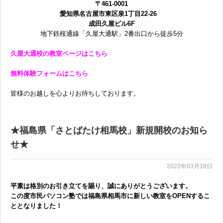
〒461-0001
愛知県名古屋市東区泉1丁目22-26
無料体験に申し込む
成田久屋ビル6F
地下鉄桜通線「久屋大通駅」2番出口から徒歩5分
久屋大通校の教室ページはこちら
0120-868-003
無料体験フォームはこちら
受付時間／9:00〜18:00 土日祝休み
皆様のお越しを心よりお待ちしております。
★福島県「さとばたけ相馬校」新規開校のお知ら
せ★
2022年03月18日
平素は格別のお引き立てを賜り、誠にありがとうございます。
この度市民パソコン塾では福島県相馬市
に新しい教室をOPENするこ
ととなりました！