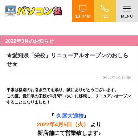
無料体験
TEL
MENU
ホーム
特徴
2022年3月のお知らせ
★愛知県「栄校」リニューアルオープンのおしら
講座紹介
せ★
2022年03月29日
教室案内
平素は格別のお引き立てを賜り、誠にありがとうございます。
この度、愛知県の栄校が4月5日（火）に移転し、リニュアルオープン
受講までの流れ
することになりました！
『
久屋大通校
』
よくある質問
2022年4月5日（火）
より
新店舗にて営業致します♪