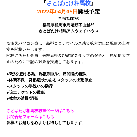
『
さとばたけ相馬校
』
2022年04月05日
開校予定
〒976-0036
福島県相馬市馬場野字山越89
さとばたけ相馬アムウェイハウス
※市民パソコン塾は、新型コロナウイルス感染拡大防止に配慮の上教
室を開校いたします。
開校にあたり会員、来校者様及び教室スタッフの安全と、感染拡大防
止のために下記の対策を実施しております。
●3密を避ける為、席数制限や、席間隔の確保
●体調不良・発熱症状のあるスタッフの出勤停止
●スタッフの手洗いの励行
●咳エチケットの徹底
●教室の清掃/消毒
さとばたけ相馬校教室ページはこちら
お問合せフォームはこちら
皆様のお越しを心よりお待ちしております。