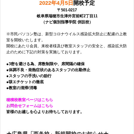
2022年4月5日
開校予定
〒501-0217
岐阜県瑞穂市生津外宮前町2丁目11
（ナビ個別指導学院 併設校）
※市民パソコン塾は、新型コロナウイルス感染拡大防止に配慮の上教
室を開校いたします。
開校にあたり会員、来校者様及び教室スタッフの安全と、感染拡大防
止のために下記の対策を実施しております。
●3密を避ける為、席数制限や、席間隔の確保
●体調不良・発熱症状のあるスタッフの出勤停止
●スタッフの手洗いの励行
●咳エチケットの徹底
●教室の清掃/消毒
穂積校教室ページはこちら
お問合せフォームはこちら
皆様のお越しを心よりお待ちしております。
★広島県「西条校」新規開校のお知らせ★