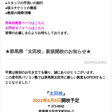
●スタッフの手洗いの励行
●咳エチケットの徹底
●教室の清掃/消毒
西条校教室ページはこちら
お問合せフォームはこちら
皆様のお越しを心よりお待ちしております。
★群馬県「太田校」新規開校のお知らせ★
2022年03月09日
平素は格別のお引き立てを賜り、誠にありがとうございます。
この度市民パソコン塾では群馬県太田市
に新しい教室をOPENするこ
ととなりました！
『
太田校
』
2022年4月5日
開校予定
〒373-0042
群馬県太田市宝町850−3