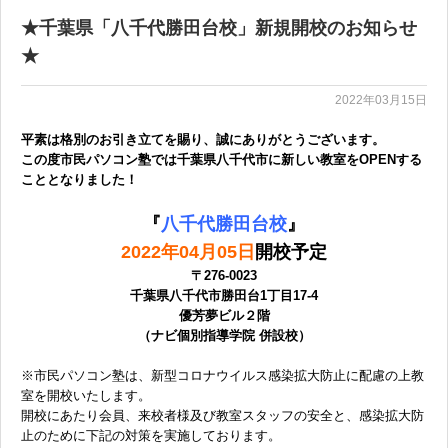
★千葉県「八千代勝田台校」新規開校のお知らせ
★
2022年03月15日
平素は格別のお引き立てを賜り、誠にありがとうございます。
この度市民パソコン塾では千葉県八千代市
に新しい教室をOPENする
こととなりました！
『
八千代勝田台校
』
2022年04月05日
開校予定
〒276-0023
千葉県八千代市勝田台1丁目17-4
優芳夢ビル２階
（ナビ個別指導学院 併設校）
※市民パソコン塾は、新型コロナウイルス感染拡大防止に配慮の上教
室を開校いたします。
開校にあたり会員、来校者様及び教室スタッフの安全と、感染拡大防
止のために下記の対策を実施しております。