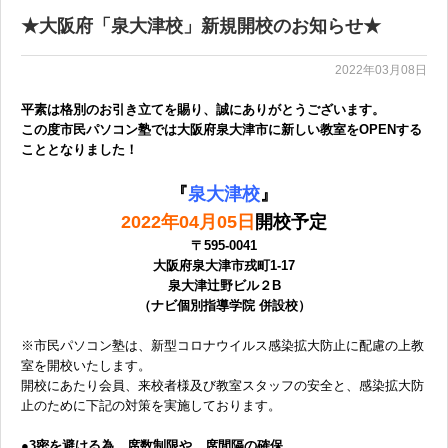
★大阪府「泉大津校」新規開校のお知らせ★
2022年03月08日
平素は格別のお引き立てを賜り、誠にありがとうございます。
この度市民パソコン塾では大阪府泉大津市
に新しい教室をOPENする
こととなりました！
『
泉大津校
』
2022年04月05日
開校予定
〒595-0041
大阪府泉大津市戎町1-17
泉大津辻野ビル２B
（ナビ個別指導学院 併設校）
※市民パソコン塾は、新型コロナウイルス感染拡大防止に配慮の上教
室を開校いたします。
開校にあたり会員、来校者様及び教室スタッフの安全と、感染拡大防
止のために下記の対策を実施しております。
●3密を避ける為、席数制限や、席間隔の確保