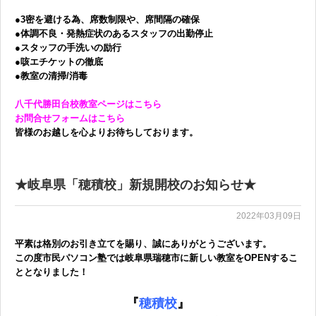
●3密を避ける為、席数制限や、席間隔の確保
●体調不良・発熱症状のあるスタッフの出勤停止
●スタッフの手洗いの励行
●咳エチケットの徹底
●教室の清掃/消毒
八千代勝田台校教室ページはこちら
お問合せフォームはこちら
皆様のお越しを心よりお待ちしております。
★岐阜県「穂積校」新規開校のお知らせ★
2022年03月09日
平素は格別のお引き立てを賜り、誠にありがとうございます。
この度市民パソコン塾では岐阜県瑞穂市
に新しい教室をOPENするこ
ととなりました！
『
穂積校
』