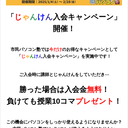
無料体験に申し込む
「
じ
ゃ
ん
け
ん
入会キャンペーン」
開催
！
0120-868-003
受付時間／9:00〜18:00 土日祝休み
市民パソコン塾では
今だけ
のお得なキャンペーンとして
「
じ
ゃ
ん
け
ん
入会キャンペーン」を実施中です！
ご入会時に講師とじゃんけんをしていただき⋯
勝った場合は
入会金
無料
！
負けても
授業10コマ
プレゼント
！
この機会にパソコンをしっかり使えるようになりませんか？