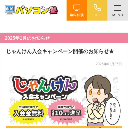
無料体験
TEL
MENU
ホーム
特徴
2025年1月のお知らせ
じゃんけん入会キャンペーン開催のお知らせ★
講座紹介
2025年01月06日
教室案内
受講までの流れ
よくある質問