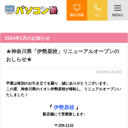
無料体験
TEL
MENU
ホーム
特徴
2024年1月のお知らせ
★神奈川県「伊勢原校」リニューアルオープンの
講座紹介
おしらせ★
2024年01月30日
教室案内
平素は格別のお引き立てを賜り、誠にありがとうございます。
この度、神奈川県のイオン伊勢原校が移転し、リニュアルオープンい
受講までの流れ
たしました！
『
伊勢原校
』
よくある質問
新店舗にて営業致します♪
〒259-1132