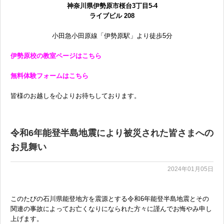
神奈川県伊勢原市桜台3丁目5-4
ライブビル 208
無料体験に申し込む
小田急小田原線「伊勢原駅」より徒歩5分
伊勢原校の教室ページはこちら
0120-868-003
無料体験フォームはこちら
受付時間／9:00〜18:00 土日祝休み
皆様のお越しを心よりお待ちしております。
令和6年能登半島地震により被災された皆さまへの
お見舞い
2024年01月05日
このたびの石川県能登地方を震源とする令和6年能登半島地震とその
関連の事故によってお亡くなりになられた方々に謹んでお悔やみ申し
上げます。