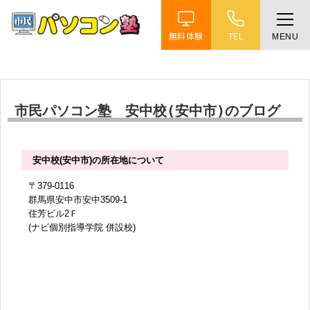
無料体験
TEL
MENU
ホーム
特徴
市民パソコン塾 安中校(安中市)のブログ
講座紹介
安中校(安中市)の所在地について
教室案内
〒379-0116
群馬県安中市安中3509-1
住芳ビル2Ｆ
受講までの流れ
(ナビ個別指導学院 併設校)
よくある質問